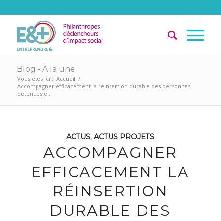
Blog - A la une
Vous êtes ici :
Accueil
/
Accompagner efficacement la réinsertion durable des personnes
détenues e...
ACTUS
,
ACTUS PROJETS
ACCOMPAGNER
EFFICACEMENT LA
RÉINSERTION
DURABLE DES